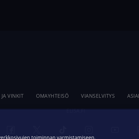
 JA VINKIT
OMAYHTEISÖ
VIANSELVITYS
ASI
ELISA.FI
 verkkosivujen toiminnan varmistamiseen,