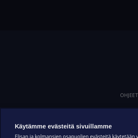
OHJEET
Käytämme evästeitä sivuillamme
Elisan ja kolmansien osapuolien evästeitä käytetään