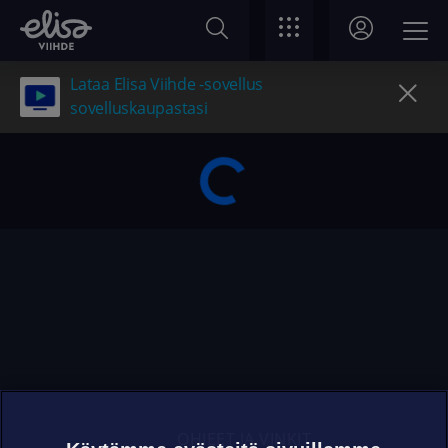
Lataa Elisa Viihde -sovellus
sovelluskaupastasi
OHJEET JA VINKIT