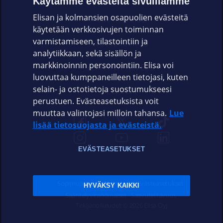
Käytämme evästeitä sivuillamme
Elisan ja kolmansien osapuolien evästeitä
OMAYHTEISÖ
käytetään verkkosivujen toiminnan
varmistamiseen, tilastointiin ja
VIANSELVITYS
analytiikkaan, sekä sisällön ja
markkinoinnin personointiin. Elisa voi
ASIAKASPALVELU
luovuttaa kumppaneilleen tietojasi, kuten
selain- ja ostotietoja suostumukseesi
ELISA.FI
perustuen. Evästeasetuksista voit
muuttaa valintojasi milloin tahansa.
Lue
lisää tietosuojasta ja evästeistä.
EVÄSTEASETUKSET
Sopimusehdot
Tietosuoja
Evästeasetukset
HYVÄKSY KAIKKI
Sääntelyviranomaiset
Saavutettavuus
Tekijänoikeudet © 2026 Elisa Oyj