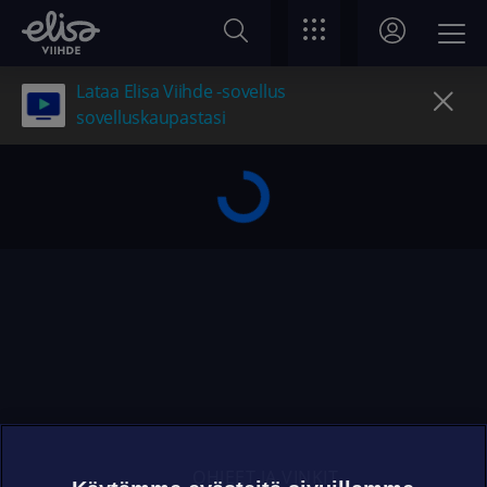
Lataa Elisa Viihde -sovellus
sovelluskaupastasi
OHJEET JA VINKIT