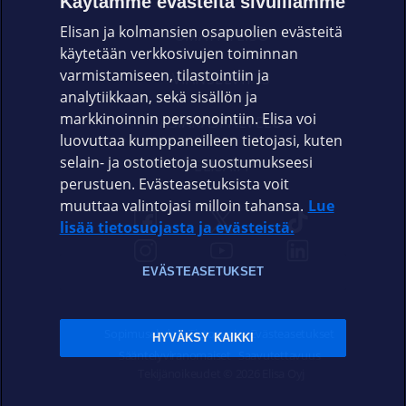
Käytämme evästeitä sivuillamme
Elisan ja kolmansien osapuolien evästeitä
OMAYHTEISÖ
käytetään verkkosivujen toiminnan
varmistamiseen, tilastointiin ja
VIANSELVITYS
analytiikkaan, sekä sisällön ja
markkinoinnin personointiin. Elisa voi
ASIAKASPALVELU
luovuttaa kumppaneilleen tietojasi, kuten
selain- ja ostotietoja suostumukseesi
ELISA.FI
perustuen. Evästeasetuksista voit
muuttaa valintojasi milloin tahansa.
Lue
lisää tietosuojasta ja evästeistä.
EVÄSTEASETUKSET
Sopimusehdot
Tietosuoja
Evästeasetukset
HYVÄKSY KAIKKI
Sääntelyviranomaiset
Saavutettavuus
Tekijänoikeudet © 2026 Elisa Oyj