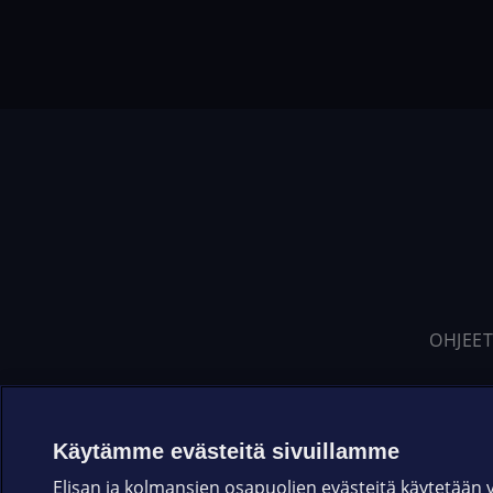
OHJEET
Käytämme evästeitä sivuillamme
Elisan ja kolmansien osapuolien evästeitä käytetään