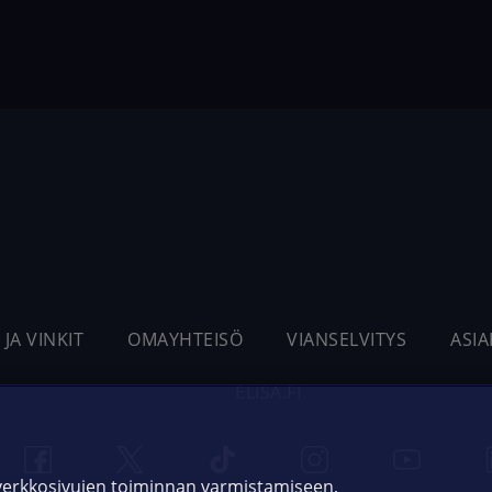
 JA VINKIT
OMAYHTEISÖ
VIANSELVITYS
ASI
ELISA.FI
 verkkosivujen toiminnan varmistamiseen,