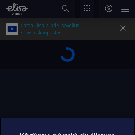
Lataa Elisa Viihde -sovellus
sovelluskaupastasi
OHJEET JA VINKIT