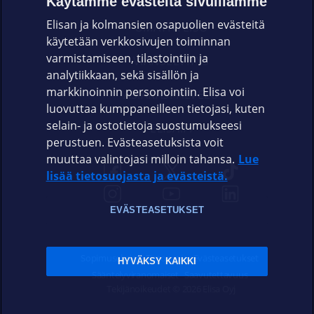
Käytämme evästeitä sivuillamme
Elisan ja kolmansien osapuolien evästeitä
OMAYHTEISÖ
käytetään verkkosivujen toiminnan
varmistamiseen, tilastointiin ja
VIANSELVITYS
analytiikkaan, sekä sisällön ja
markkinoinnin personointiin. Elisa voi
ASIAKASPALVELU
luovuttaa kumppaneilleen tietojasi, kuten
selain- ja ostotietoja suostumukseesi
ELISA.FI
perustuen. Evästeasetuksista voit
muuttaa valintojasi milloin tahansa.
Lue
lisää tietosuojasta ja evästeistä.
EVÄSTEASETUKSET
Sopimusehdot
Tietosuoja
Evästeasetukset
HYVÄKSY KAIKKI
Sääntelyviranomaiset
Saavutettavuus
Tekijänoikeudet © 2026 Elisa Oyj