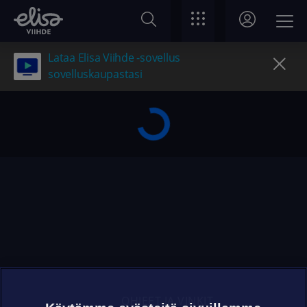
Lataa Elisa Viihde -sovellus
sovelluskaupastasi
OHJEET JA VINKIT