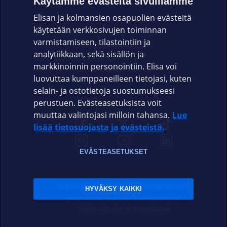
Käytämme evästeitä sivuillamme
Elisan ja kolmansien osapuolien evästeitä
OMAYHTEISÖ
käytetään verkkosivujen toiminnan
varmistamiseen, tilastointiin ja
VIANSELVITYS
analytiikkaan, sekä sisällön ja
markkinoinnin personointiin. Elisa voi
ASIAKASPALVELU
luovuttaa kumppaneilleen tietojasi, kuten
selain- ja ostotietoja suostumukseesi
ELISA.FI
perustuen. Evästeasetuksista voit
muuttaa valintojasi milloin tahansa.
Lue
lisää tietosuojasta ja evästeistä.
EVÄSTEASETUKSET
Sopimusehdot
Tietosuoja
Evästeasetukset
HYVÄKSY KAIKKI
Sääntelyviranomaiset
Saavutettavuus
Tekijänoikeudet © 2026 Elisa Oyj