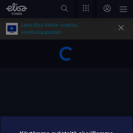
Lataa Elisa Viihde -sovellus
sovelluskaupastasi
OHJEET JA VINKIT