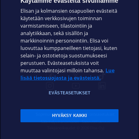
Käytämme evästeitä sivuillamme
Elisan ja kolmansien osapuolien evästeitä
OMAYHTEISÖ
käytetään verkkosivujen toiminnan
varmistamiseen, tilastointiin ja
VIANSELVITYS
analytiikkaan, sekä sisällön ja
markkinoinnin personointiin. Elisa voi
ASIAKASPALVELU
luovuttaa kumppaneilleen tietojasi, kuten
selain- ja ostotietoja suostumukseesi
ELISA.FI
perustuen. Evästeasetuksista voit
muuttaa valintojasi milloin tahansa.
Lue
lisää tietosuojasta ja evästeistä.
EVÄSTEASETUKSET
Sopimusehdot
Tietosuoja
Evästeasetukset
HYVÄKSY KAIKKI
Sääntelyviranomaiset
Saavutettavuus
Tekijänoikeudet © 2026 Elisa Oyj