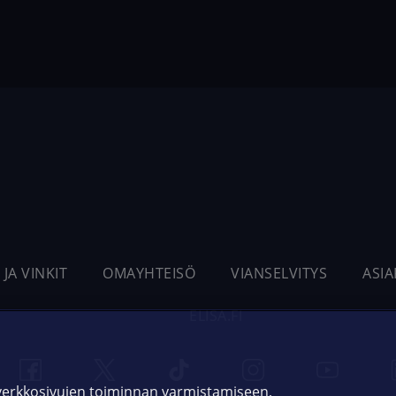
 JA VINKIT
OMAYHTEISÖ
VIANSELVITYS
ASI
ELISA.FI
 verkkosivujen toiminnan varmistamiseen,