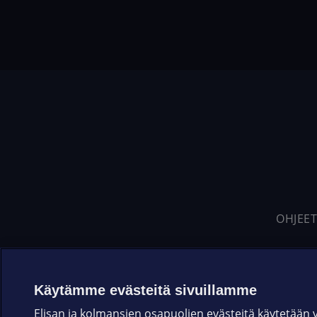
OHJEET
Käytämme evästeitä sivuillamme
Elisan ja kolmansien osapuolien evästeitä käytetään