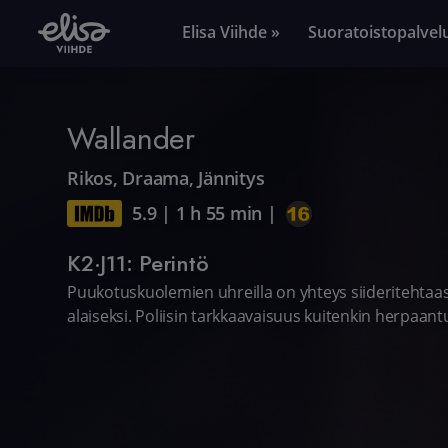
Elisa Viihde »
Suoratoistopalvel
Wallander
Rikos
,
Draama
,
Jännitys
5.9
|
1 h 55 min
|
K2·J11: Perintö
Puukotuskuolemien uhreilla on yhteys siideritehtaas
alaiseksi. Poliisin tarkkaavaisuus kuitenkin herpaantu