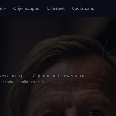
ut »
Ohjelmaopas
Tallenteet
Vuokraamo
een, jonka perijätär joutuu poliisin valvonnan
u ratkaisevalla hetkellä.