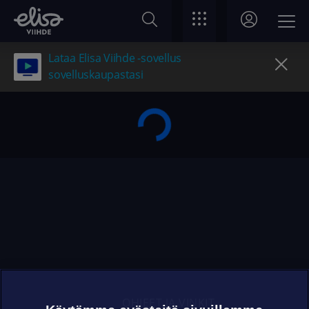
Lataa Elisa Viihde -sovellus
sovelluskaupastasi
OHJEET JA VINKIT