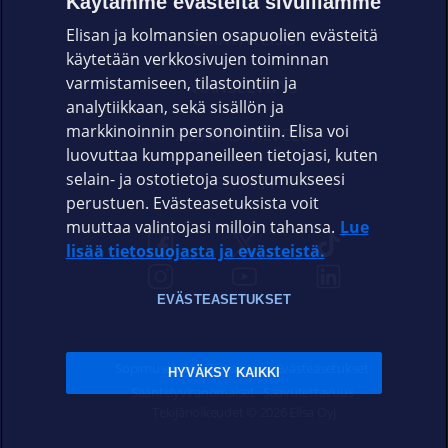
Käytämme evästeitä sivuillamme
Elisan ja kolmansien osapuolien evästeitä
OMAYHTEISÖ
käytetään verkkosivujen toiminnan
varmistamiseen, tilastointiin ja
VIANSELVITYS
analytiikkaan, sekä sisällön ja
markkinoinnin personointiin. Elisa voi
ASIAKASPALVELU
luovuttaa kumppaneilleen tietojasi, kuten
selain- ja ostotietoja suostumukseesi
ELISA.FI
perustuen. Evästeasetuksista voit
muuttaa valintojasi milloin tahansa.
Lue
lisää tietosuojasta ja evästeistä.
EVÄSTEASETUKSET
Sopimusehdot
Tietosuoja
Evästeasetukset
HYVÄKSY KAIKKI
Sääntelyviranomaiset
Saavutettavuus
Tekijänoikeudet © 2026 Elisa Oyj