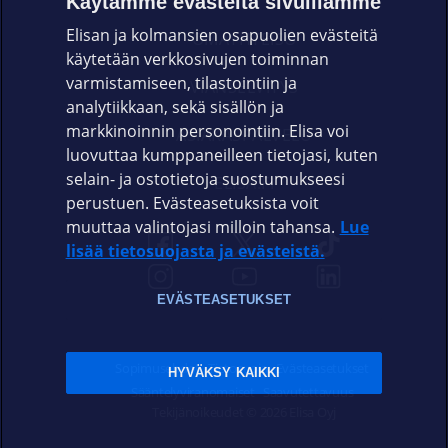
Käytämme evästeitä sivuillamme
Elisan ja kolmansien osapuolien evästeitä
OMAYHTEISÖ
käytetään verkkosivujen toiminnan
varmistamiseen, tilastointiin ja
VIANSELVITYS
analytiikkaan, sekä sisällön ja
markkinoinnin personointiin. Elisa voi
ASIAKASPALVELU
luovuttaa kumppaneilleen tietojasi, kuten
selain- ja ostotietoja suostumukseesi
ELISA.FI
perustuen. Evästeasetuksista voit
muuttaa valintojasi milloin tahansa.
Lue
lisää tietosuojasta ja evästeistä.
EVÄSTEASETUKSET
Sopimusehdot
Tietosuoja
Evästeasetukset
HYVÄKSY KAIKKI
Sääntelyviranomaiset
Saavutettavuus
Tekijänoikeudet © 2026 Elisa Oyj