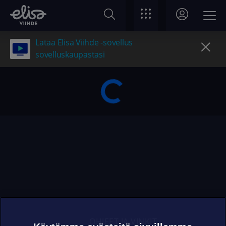
Lataa Elisa Viihde -sovellus
sovelluskaupastasi
OHJEET JA VINKIT