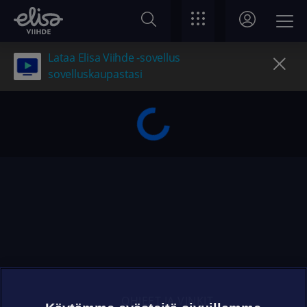
Lataa Elisa Viihde -sovellus
sovelluskaupastasi
OHJEET JA VINKIT