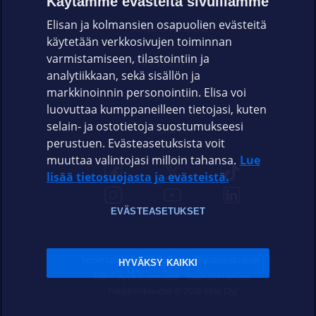
Käytämme evästeitä sivuillamme
Elisan ja kolmansien osapuolien evästeitä
OMAYHTEISÖ
käytetään verkkosivujen toiminnan
varmistamiseen, tilastointiin ja
VIANSELVITYS
analytiikkaan, sekä sisällön ja
markkinoinnin personointiin. Elisa voi
ASIAKASPALVELU
luovuttaa kumppaneilleen tietojasi, kuten
selain- ja ostotietoja suostumukseesi
ELISA.FI
perustuen. Evästeasetuksista voit
muuttaa valintojasi milloin tahansa.
Lue
lisää tietosuojasta ja evästeistä.
EVÄSTEASETUKSET
Sopimusehdot
Tietosuoja
Evästeasetukset
HYVÄKSY KAIKKI
Sääntelyviranomaiset
Saavutettavuus
Tekijänoikeudet © 2026 Elisa Oyj