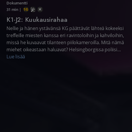
Dokumentti
31 min
|
K1·J2: Kuukausirahaa
Nellie ja hänen ystävänsä KG päättävät lähteä kokeeksi
treffeille miesten kanssa eri ravintoloihin ja kahviloihin,
missä he kuvaavat tilanteen piilokameroilla. Mitä nämä
miehet oikeastaan haluavat? Helsingborgissa poliisi
aikoo tehdä kotietsintöjä useiden seksinostajien
Lue lisää
luokse, sillä se näkee selvän yhteyden sokerideittailun
ja prostituution välillä.