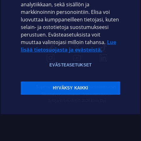
analytiikkaan, sekä sisällön ja
markkinoinnin personointiin. Elisa voi
ASIAKASPALVELU
luovuttaa kumppaneilleen tietojasi, kuten
selain- ja ostotietoja suostumukseesi
ELISA.FI
perustuen. Evästeasetuksista voit
muuttaa valintojasi milloin tahansa.
Lue
lisää tietosuojasta ja evästeistä.
EVÄSTEASETUKSET
Sopimusehdot
Tietosuoja
Evästeasetukset
HYVÄKSY KAIKKI
Sääntelyviranomaiset
Saavutettavuus
Tekijänoikeudet © 2026 Elisa Oyj