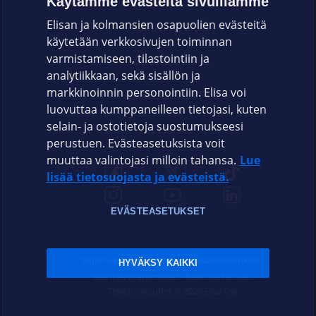
Käytämme evästeitä sivuillamme
Elisan ja kolmansien osapuolien evästeitä
OMAYHTEISÖ
käytetään verkkosivujen toiminnan
varmistamiseen, tilastointiin ja
VIANSELVITYS
analytiikkaan, sekä sisällön ja
markkinoinnin personointiin. Elisa voi
ASIAKASPALVELU
luovuttaa kumppaneilleen tietojasi, kuten
selain- ja ostotietoja suostumukseesi
ELISA.FI
perustuen. Evästeasetuksista voit
muuttaa valintojasi milloin tahansa.
Lue
lisää tietosuojasta ja evästeistä.
EVÄSTEASETUKSET
Sopimusehdot
Tietosuoja
Evästeasetukset
HYVÄKSY KAIKKI
Sääntelyviranomaiset
Saavutettavuus
Tekijänoikeudet © 2026 Elisa Oyj