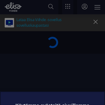
Lataa Elisa Viihde -sovellus
sovelluskaupastasi
OHJEET JA VINKIT