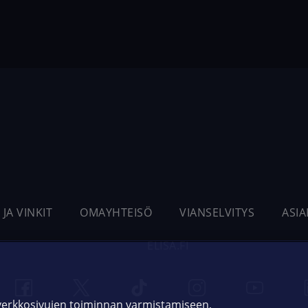
 JA VINKIT
OMAYHTEISÖ
VIANSELVITYS
ASI
ELISA.FI
 verkkosivujen toiminnan varmistamiseen,