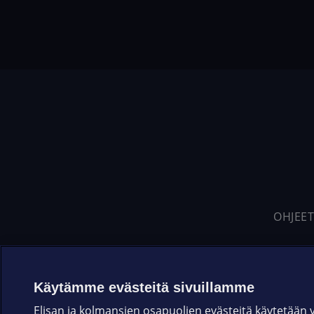
OHJEET
Käytämme evästeitä sivuillamme
Elisan ja kolmansien osapuolien evästeitä käytetään