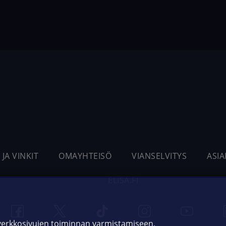
 JA VINKIT
OMAYHTEISÖ
VIANSELVITYS
ASI
ELISA.FI
 verkkosivujen toiminnan varmistamiseen,