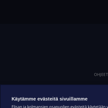
OHJEET
Käytämme evästeitä sivuillamme
Elisan ja kolmansien osapuolien evästeitä käytetään