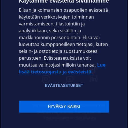
Käytämme evästeitä sivuillamme
Elisan ja kolmansien osapuolien evästeitä
OMAYHTEISÖ
käytetään verkkosivujen toiminnan
varmistamiseen, tilastointiin ja
VIANSELVITYS
analytiikkaan, sekä sisällön ja
markkinoinnin personointiin. Elisa voi
ASIAKASPALVELU
luovuttaa kumppaneilleen tietojasi, kuten
selain- ja ostotietoja suostumukseesi
ELISA.FI
perustuen. Evästeasetuksista voit
muuttaa valintojasi milloin tahansa.
Lue
lisää tietosuojasta ja evästeistä.
EVÄSTEASETUKSET
Sopimusehdot
Tietosuoja
Evästeasetukset
HYVÄKSY KAIKKI
Sääntelyviranomaiset
Saavutettavuus
Tekijänoikeudet © 2026 Elisa Oyj