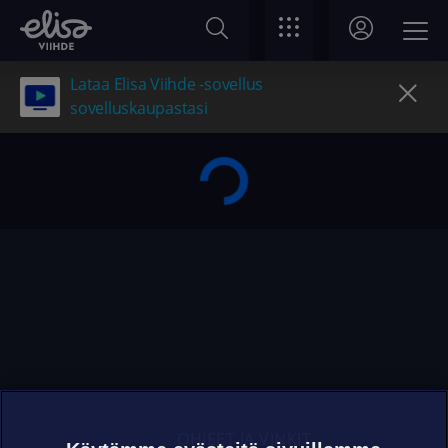
Lataa Elisa Viihde -sovellus
sovelluskaupastasi
OHJEET JA VINKIT