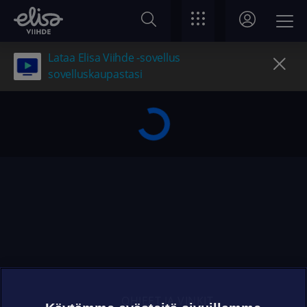
Lataa Elisa Viihde -sovellus
sovelluskaupastasi
OHJEET JA VINKIT