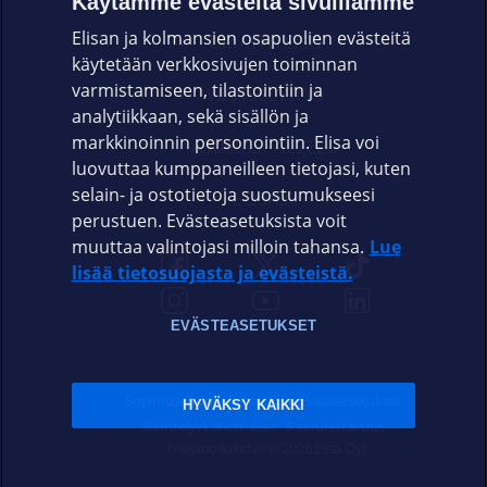
Käytämme evästeitä sivuillamme
Elisan ja kolmansien osapuolien evästeitä
OMAYHTEISÖ
käytetään verkkosivujen toiminnan
varmistamiseen, tilastointiin ja
VIANSELVITYS
analytiikkaan, sekä sisällön ja
markkinoinnin personointiin. Elisa voi
ASIAKASPALVELU
luovuttaa kumppaneilleen tietojasi, kuten
selain- ja ostotietoja suostumukseesi
ELISA.FI
perustuen. Evästeasetuksista voit
muuttaa valintojasi milloin tahansa.
Lue
lisää tietosuojasta ja evästeistä.
EVÄSTEASETUKSET
Sopimusehdot
Tietosuoja
Evästeasetukset
HYVÄKSY KAIKKI
Sääntelyviranomaiset
Saavutettavuus
Tekijänoikeudet © 2026 Elisa Oyj