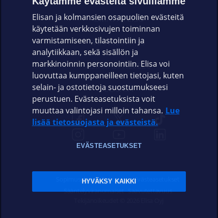
Käytämme evästeitä sivuillamme
Elisan ja kolmansien osapuolien evästeitä
OMAYHTEISÖ
käytetään verkkosivujen toiminnan
varmistamiseen, tilastointiin ja
VIANSELVITYS
analytiikkaan, sekä sisällön ja
markkinoinnin personointiin. Elisa voi
ASIAKASPALVELU
luovuttaa kumppaneilleen tietojasi, kuten
selain- ja ostotietoja suostumukseesi
ELISA.FI
perustuen. Evästeasetuksista voit
muuttaa valintojasi milloin tahansa.
Lue
lisää tietosuojasta ja evästeistä.
EVÄSTEASETUKSET
Sopimusehdot
Tietosuoja
Evästeasetukset
HYVÄKSY KAIKKI
Sääntelyviranomaiset
Saavutettavuus
Tekijänoikeudet © 2026 Elisa Oyj