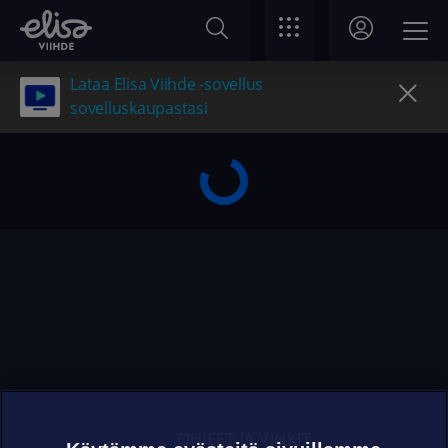
Lataa Elisa Viihde -sovellus
sovelluskaupastasi
OHJEET JA VINKIT