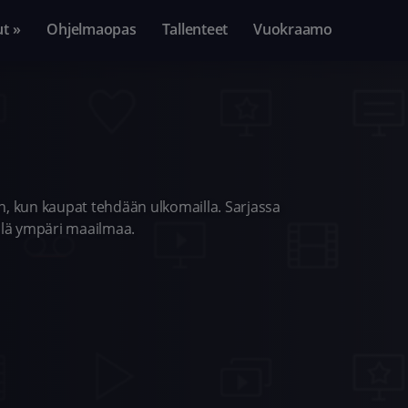
ut »
Ohjelmaopas
Tallenteet
Vuokraamo
n, kun kaupat tehdään ulkomailla. Sarjassa
illä ympäri maailmaa.