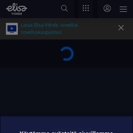
Lataa Elisa Viihde -sovellus
sovelluskaupastasi
OHJEET JA VINKIT