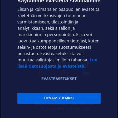
Käytämme evästeitä sivuillamme
Elisan ja kolmansien osapuolien evästeitä
OMAYHTEISÖ
käytetään verkkosivujen toiminnan
varmistamiseen, tilastointiin ja
VIANSELVITYS
analytiikkaan, sekä sisällön ja
markkinoinnin personointiin. Elisa voi
ASIAKASPALVELU
luovuttaa kumppaneilleen tietojasi, kuten
selain- ja ostotietoja suostumukseesi
ELISA.FI
perustuen. Evästeasetuksista voit
muuttaa valintojasi milloin tahansa.
Lue
lisää tietosuojasta ja evästeistä.
EVÄSTEASETUKSET
Sopimusehdot
Tietosuoja
Evästeasetukset
HYVÄKSY KAIKKI
Sääntelyviranomaiset
Saavutettavuus
Tekijänoikeudet © 2026 Elisa Oyj