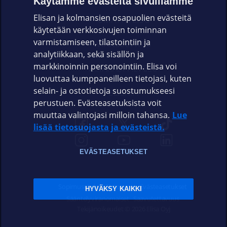
Käytämme evästeitä sivuillamme
Elisan ja kolmansien osapuolien evästeitä
OMAYHTEISÖ
käytetään verkkosivujen toiminnan
varmistamiseen, tilastointiin ja
VIANSELVITYS
analytiikkaan, sekä sisällön ja
markkinoinnin personointiin. Elisa voi
ASIAKASPALVELU
luovuttaa kumppaneilleen tietojasi, kuten
selain- ja ostotietoja suostumukseesi
ELISA.FI
perustuen. Evästeasetuksista voit
muuttaa valintojasi milloin tahansa.
Lue
lisää tietosuojasta ja evästeistä.
EVÄSTEASETUKSET
Sopimusehdot
Tietosuoja
Evästeasetukset
HYVÄKSY KAIKKI
Sääntelyviranomaiset
Saavutettavuus
Tekijänoikeudet © 2026 Elisa Oyj