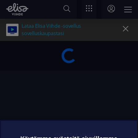
Lataa Elisa Viihde -sovellus
sovelluskaupastasi
OHJEET JA VINKIT