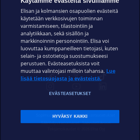
Käytämme evästeitä sivuillamme
Elisan ja kolmansien osapuolien evästeitä
OMAYHTEISÖ
käytetään verkkosivujen toiminnan
varmistamiseen, tilastointiin ja
VIANSELVITYS
analytiikkaan, sekä sisällön ja
markkinoinnin personointiin. Elisa voi
ASIAKASPALVELU
luovuttaa kumppaneilleen tietojasi, kuten
selain- ja ostotietoja suostumukseesi
ELISA.FI
perustuen. Evästeasetuksista voit
muuttaa valintojasi milloin tahansa.
Lue
lisää tietosuojasta ja evästeistä.
EVÄSTEASETUKSET
Sopimusehdot
Tietosuoja
Evästeasetukset
HYVÄKSY KAIKKI
Sääntelyviranomaiset
Saavutettavuus
Tekijänoikeudet © 2026 Elisa Oyj