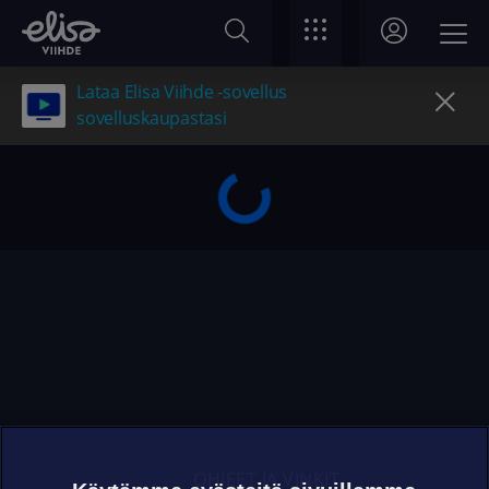
Lataa Elisa Viihde -sovellus
sovelluskaupastasi
OHJEET JA VINKIT