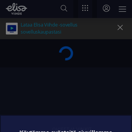
Lataa Elisa Viihde -sovellus
sovelluskaupastasi
OHJEET JA VINKIT