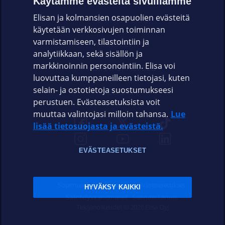
Käytämme evästeitä sivuillamme
Elisan ja kolmansien osapuolien evästeitä
OMAYHTEISÖ
käytetään verkkosivujen toiminnan
varmistamiseen, tilastointiin ja
VIANSELVITYS
analytiikkaan, sekä sisällön ja
markkinoinnin personointiin. Elisa voi
ASIAKASPALVELU
luovuttaa kumppaneilleen tietojasi, kuten
selain- ja ostotietoja suostumukseesi
ELISA.FI
perustuen. Evästeasetuksista voit
muuttaa valintojasi milloin tahansa.
Lue
lisää tietosuojasta ja evästeistä.
EVÄSTEASETUKSET
Sopimusehdot
Tietosuoja
Evästeasetukset
HYVÄKSY KAIKKI
Sääntelyviranomaiset
Saavutettavuus
Tekijänoikeudet © 2026 Elisa Oyj