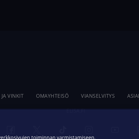
 JA VINKIT
OMAYHTEISÖ
VIANSELVITYS
ASI
ELISA.FI
 verkkosivujen toiminnan varmistamiseen,