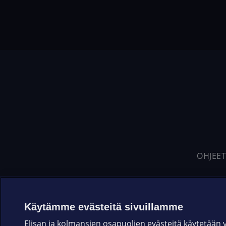
OHJEET
Käytämme evästeitä sivuillamme
Elisan ja kolmansien osapuolien evästeitä käytetään