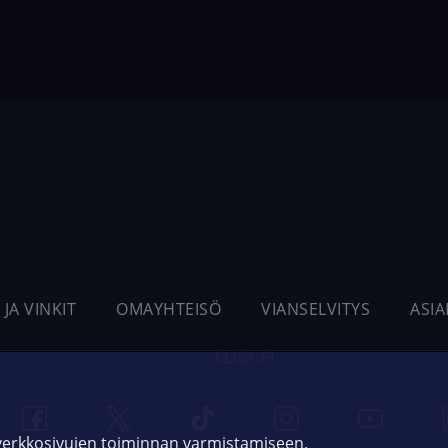
 JA VINKIT
OMAYHTEISÖ
VIANSELVITYS
ASI
ELISA.FI
 verkkosivujen toiminnan varmistamiseen,