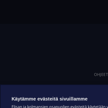
OHJEET
Käytämme evästeitä sivuillamme
Elisan ja kolmansien osapuolien evästeitä käytetään