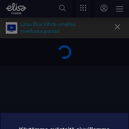
Lataa Elisa Viihde -sovellus
sovelluskaupastasi
OHJEET JA VINKIT