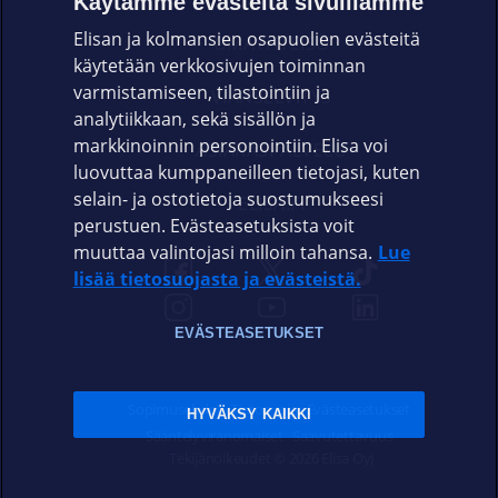
Käytämme evästeitä sivuillamme
Elisan ja kolmansien osapuolien evästeitä
OMAYHTEISÖ
käytetään verkkosivujen toiminnan
varmistamiseen, tilastointiin ja
VIANSELVITYS
analytiikkaan, sekä sisällön ja
markkinoinnin personointiin. Elisa voi
ASIAKASPALVELU
luovuttaa kumppaneilleen tietojasi, kuten
selain- ja ostotietoja suostumukseesi
ELISA.FI
perustuen. Evästeasetuksista voit
muuttaa valintojasi milloin tahansa.
Lue
lisää tietosuojasta ja evästeistä.
EVÄSTEASETUKSET
Sopimusehdot
Tietosuoja
Evästeasetukset
HYVÄKSY KAIKKI
Sääntelyviranomaiset
Saavutettavuus
Tekijänoikeudet © 2026 Elisa Oyj