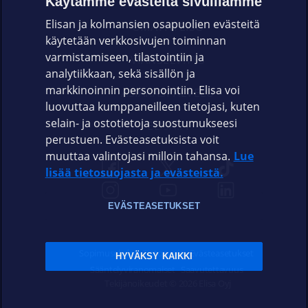
Käytämme evästeitä sivuillamme
Elisan ja kolmansien osapuolien evästeitä
OMAYHTEISÖ
käytetään verkkosivujen toiminnan
varmistamiseen, tilastointiin ja
VIANSELVITYS
analytiikkaan, sekä sisällön ja
markkinoinnin personointiin. Elisa voi
ASIAKASPALVELU
luovuttaa kumppaneilleen tietojasi, kuten
selain- ja ostotietoja suostumukseesi
ELISA.FI
perustuen. Evästeasetuksista voit
muuttaa valintojasi milloin tahansa.
Lue
lisää tietosuojasta ja evästeistä.
EVÄSTEASETUKSET
Sopimusehdot
Tietosuoja
Evästeasetukset
HYVÄKSY KAIKKI
Sääntelyviranomaiset
Saavutettavuus
Tekijänoikeudet © 2026 Elisa Oyj