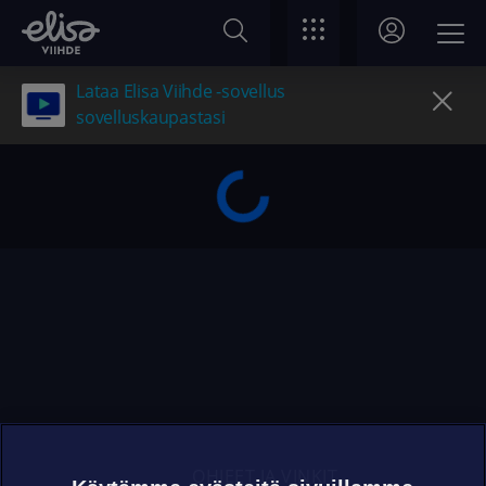
Lataa Elisa Viihde -sovellus
sovelluskaupastasi
OHJEET JA VINKIT