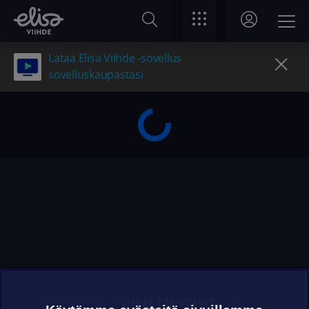
Lataa Elisa Viihde -sovellus
sovelluskaupastasi
OHJEET JA VINKIT