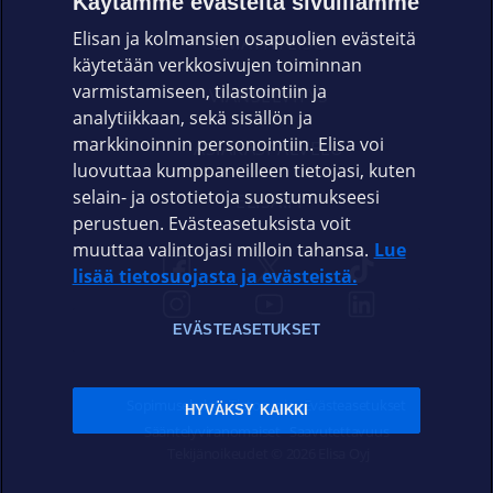
Käytämme evästeitä sivuillamme
Elisan ja kolmansien osapuolien evästeitä
OMAYHTEISÖ
käytetään verkkosivujen toiminnan
varmistamiseen, tilastointiin ja
VIANSELVITYS
analytiikkaan, sekä sisällön ja
markkinoinnin personointiin. Elisa voi
ASIAKASPALVELU
luovuttaa kumppaneilleen tietojasi, kuten
selain- ja ostotietoja suostumukseesi
ELISA.FI
perustuen. Evästeasetuksista voit
muuttaa valintojasi milloin tahansa.
Lue
lisää tietosuojasta ja evästeistä.
EVÄSTEASETUKSET
Sopimusehdot
Tietosuoja
Evästeasetukset
HYVÄKSY KAIKKI
Sääntelyviranomaiset
Saavutettavuus
Tekijänoikeudet © 2026 Elisa Oyj