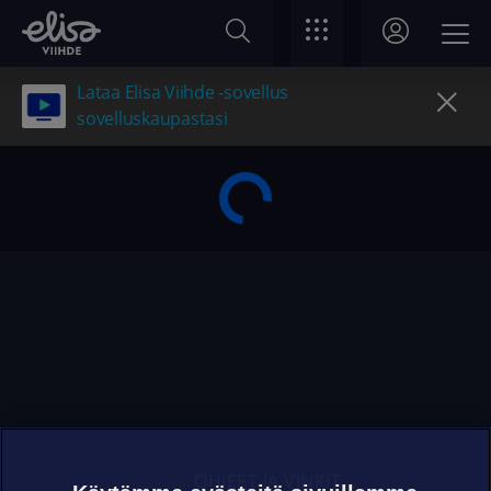
Lataa Elisa Viihde -sovellus
sovelluskaupastasi
OHJEET JA VINKIT