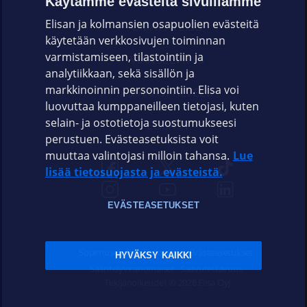
Käytämme evästeitä sivuillamme
Elisan ja kolmansien osapuolien evästeitä
OMAYHTEISÖ
käytetään verkkosivujen toiminnan
varmistamiseen, tilastointiin ja
VIANSELVITYS
analytiikkaan, sekä sisällön ja
markkinoinnin personointiin. Elisa voi
ASIAKASPALVELU
luovuttaa kumppaneilleen tietojasi, kuten
selain- ja ostotietoja suostumukseesi
ELISA.FI
perustuen. Evästeasetuksista voit
muuttaa valintojasi milloin tahansa.
Lue
lisää tietosuojasta ja evästeistä.
EVÄSTEASETUKSET
Sopimusehdot
Tietosuoja
Evästeasetukset
HYVÄKSY KAIKKI
Sääntelyviranomaiset
Saavutettavuus
Tekijänoikeudet © 2026 Elisa Oyj