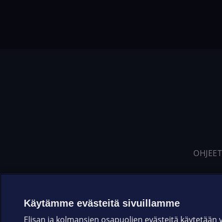
OHJEET
Käytämme evästeitä sivuillamme
Elisan ja kolmansien osapuolien evästeitä käytetään