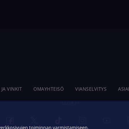
 JA VINKIT
OMAYHTEISÖ
VIANSELVITYS
ASI
ELISA.FI
 verkkosivujen toiminnan varmistamiseen,