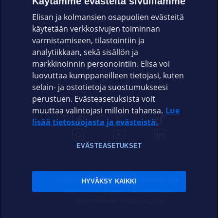
Käytämme evästeitä sivuillamme
Elisan ja kolmansien osapuolien evästeitä
OMAYHTEISÖ
käytetään verkkosivujen toiminnan
varmistamiseen, tilastointiin ja
VIANSELVITYS
analytiikkaan, sekä sisällön ja
markkinoinnin personointiin. Elisa voi
ASIAKASPALVELU
luovuttaa kumppaneilleen tietojasi, kuten
selain- ja ostotietoja suostumukseesi
ELISA.FI
perustuen. Evästeasetuksista voit
muuttaa valintojasi milloin tahansa.
Lue
lisää tietosuojasta ja evästeistä.
EVÄSTEASETUKSET
Sopimusehdot
Tietosuoja
Evästeasetukset
HYVÄKSY KAIKKI
Sääntelyviranomaiset
Saavutettavuus
Tekijänoikeudet © 2026 Elisa Oyj