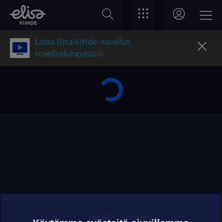
Lataa Elisa Viihde -sovellus
sovelluskaupastasi
OHJEET JA VINKIT