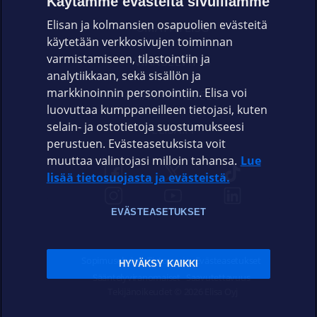
Käytämme evästeitä sivuillamme
Elisan ja kolmansien osapuolien evästeitä
OMAYHTEISÖ
käytetään verkkosivujen toiminnan
varmistamiseen, tilastointiin ja
VIANSELVITYS
analytiikkaan, sekä sisällön ja
markkinoinnin personointiin. Elisa voi
ASIAKASPALVELU
luovuttaa kumppaneilleen tietojasi, kuten
selain- ja ostotietoja suostumukseesi
ELISA.FI
perustuen. Evästeasetuksista voit
muuttaa valintojasi milloin tahansa.
Lue
lisää tietosuojasta ja evästeistä.
EVÄSTEASETUKSET
Sopimusehdot
Tietosuoja
Evästeasetukset
HYVÄKSY KAIKKI
Sääntelyviranomaiset
Saavutettavuus
Tekijänoikeudet © 2026 Elisa Oyj