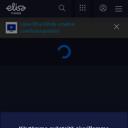
Lataa Elisa Viihde -sovellus
sovelluskaupastasi
OHJEET JA VINKIT