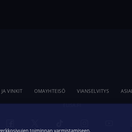
 JA VINKIT
OMAYHTEISÖ
VIANSELVITYS
ASI
ELISA.FI
 verkkosivujen toiminnan varmistamiseen,