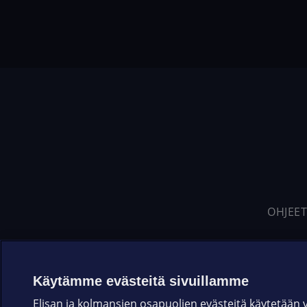
OHJEET
Käytämme evästeitä sivuillamme
Elisan ja kolmansien osapuolien evästeitä käytetään