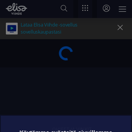
Lataa Elisa Viihde -sovellus
sovelluskaupastasi
OHJEET JA VINKIT