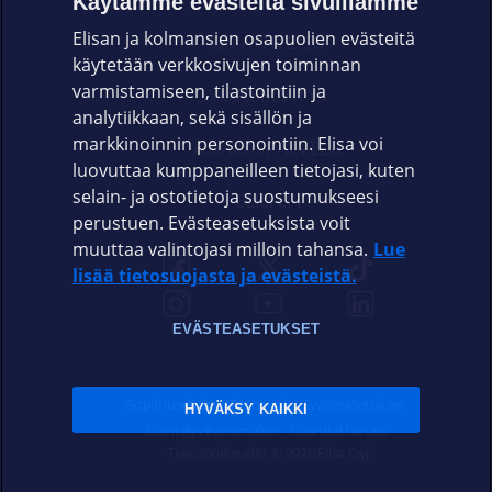
Käytämme evästeitä sivuillamme
Elisan ja kolmansien osapuolien evästeitä
OMAYHTEISÖ
käytetään verkkosivujen toiminnan
varmistamiseen, tilastointiin ja
VIANSELVITYS
analytiikkaan, sekä sisällön ja
markkinoinnin personointiin. Elisa voi
ASIAKASPALVELU
luovuttaa kumppaneilleen tietojasi, kuten
selain- ja ostotietoja suostumukseesi
ELISA.FI
perustuen. Evästeasetuksista voit
muuttaa valintojasi milloin tahansa.
Lue
lisää tietosuojasta ja evästeistä.
EVÄSTEASETUKSET
Sopimusehdot
Tietosuoja
Evästeasetukset
HYVÄKSY KAIKKI
Sääntelyviranomaiset
Saavutettavuus
Tekijänoikeudet © 2026 Elisa Oyj