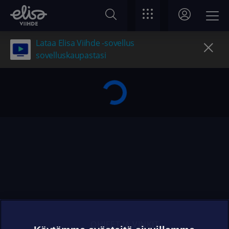
Lataa Elisa Viihde -sovellus
sovelluskaupastasi
OHJEET JA VINKIT