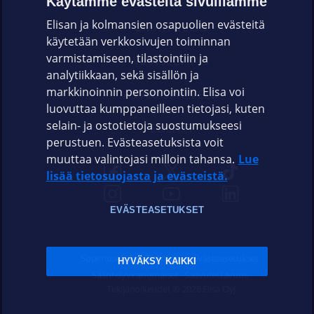
Käytämme evästeitä sivuillamme
Elisan ja kolmansien osapuolien evästeitä
OMAYHTEISÖ
käytetään verkkosivujen toiminnan
varmistamiseen, tilastointiin ja
VIANSELVITYS
analytiikkaan, sekä sisällön ja
markkinoinnin personointiin. Elisa voi
ASIAKASPALVELU
luovuttaa kumppaneilleen tietojasi, kuten
selain- ja ostotietoja suostumukseesi
ELISA.FI
perustuen. Evästeasetuksista voit
muuttaa valintojasi milloin tahansa.
Lue
lisää tietosuojasta ja evästeistä.
EVÄSTEASETUKSET
Sopimusehdot
Tietosuoja
Evästeasetukset
HYVÄKSY KAIKKI
Sääntelyviranomaiset
Saavutettavuus
Tekijänoikeudet © 2026 Elisa Oyj