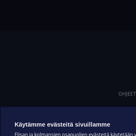
OHJEET
Käytämme evästeitä sivuillamme
Elisan ja kolmansien osapuolien evästeitä käytetään