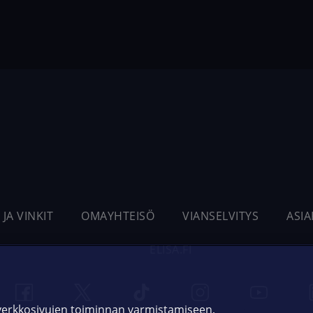
 JA VINKIT
OMAYHTEISÖ
VIANSELVITYS
ASI
ELISA.FI
 verkkosivujen toiminnan varmistamiseen,