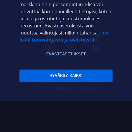
markkinoinnin personointiin. Elisa voi
ASIAKASPALVELU
luovuttaa kumppaneilleen tietojasi, kuten
selain- ja ostotietoja suostumukseesi
ELISA.FI
perustuen. Evästeasetuksista voit
muuttaa valintojasi milloin tahansa.
Lue
lisää tietosuojasta ja evästeistä.
EVÄSTEASETUKSET
Sopimusehdot
Tietosuoja
Evästeasetukset
HYVÄKSY KAIKKI
Sääntelyviranomaiset
Saavutettavuus
Tekijänoikeudet © 2026 Elisa Oyj