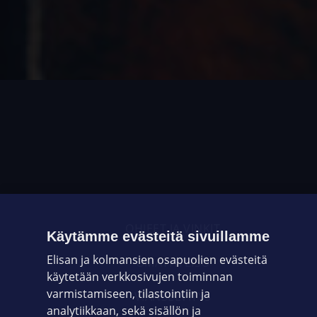
OHJEET JA VINKIT
Käytämme evästeitä sivuillamme
Elisan ja kolmansien osapuolien evästeitä
OMAYHTEISÖ
käytetään verkkosivujen toiminnan
varmistamiseen, tilastointiin ja
VIANSELVITYS
analytiikkaan, sekä sisällön ja