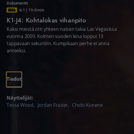
Dokumentti
6.1
|
1 h 0 min
K1·J4: Kohtalokas vihanpito
Kaksi miestä otti yhteen naisen takia Las Vegasissa
vuonna 2009. Kolmen vuoden kina loppui 13
tappavaan sekuntiin. Kumpikaan perhe ei anna
anteeksi.
Tiedot
Näyttelijät:
Tessa Wood
,
Jordan Frazier
,
Chido Kunene