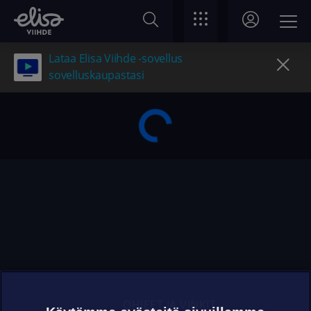
Lataa Elisa Viihde -sovellus
sovelluskaupastasi
OHJEET JA VINKIT