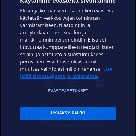
Käytämme evästeitä sivuillamme
Elisan ja kolmansien osapuolien evästeitä
OMAYHTEISÖ
käytetään verkkosivujen toiminnan
varmistamiseen, tilastointiin ja
VIANSELVITYS
analytiikkaan, sekä sisällön ja
markkinoinnin personointiin. Elisa voi
ASIAKASPALVELU
luovuttaa kumppaneilleen tietojasi, kuten
selain- ja ostotietoja suostumukseesi
ELISA.FI
perustuen. Evästeasetuksista voit
muuttaa valintojasi milloin tahansa.
Lue
lisää tietosuojasta ja evästeistä.
EVÄSTEASETUKSET
Sopimusehdot
Tietosuoja
Evästeasetukset
HYVÄKSY KAIKKI
Sääntelyviranomaiset
Saavutettavuus
Tekijänoikeudet © 2026 Elisa Oyj