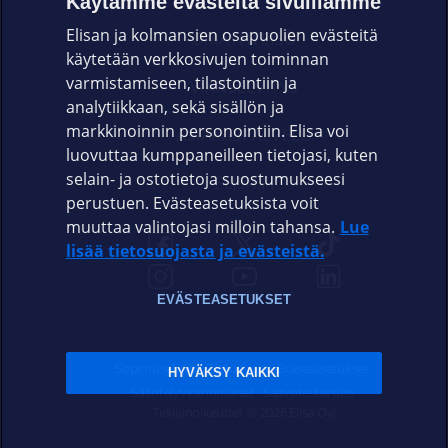
Käytämme evästeitä sivuillamme
Elisan ja kolmansien osapuolien evästeitä
OMAYHTEISÖ
käytetään verkkosivujen toiminnan
varmistamiseen, tilastointiin ja
VIANSELVITYS
analytiikkaan, sekä sisällön ja
markkinoinnin personointiin. Elisa voi
ASIAKASPALVELU
luovuttaa kumppaneilleen tietojasi, kuten
selain- ja ostotietoja suostumukseesi
ELISA.FI
perustuen. Evästeasetuksista voit
muuttaa valintojasi milloin tahansa.
Lue
lisää tietosuojasta ja evästeistä.
EVÄSTEASETUKSET
Sopimusehdot
Tietosuoja
Evästeasetukset
HYVÄKSY KAIKKI
Sääntelyviranomaiset
Saavutettavuus
Tekijänoikeudet © 2026 Elisa Oyj