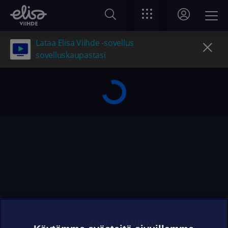
Lataa Elisa Viihde -sovellus
sovelluskaupastasi
OHJEET JA VINKIT