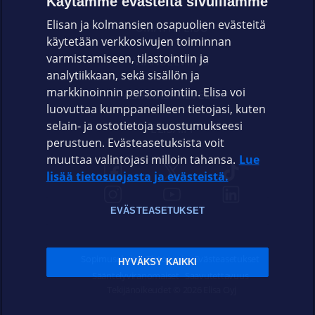
Käytämme evästeitä sivuillamme
Elisan ja kolmansien osapuolien evästeitä
OMAYHTEISÖ
käytetään verkkosivujen toiminnan
varmistamiseen, tilastointiin ja
VIANSELVITYS
analytiikkaan, sekä sisällön ja
markkinoinnin personointiin. Elisa voi
ASIAKASPALVELU
luovuttaa kumppaneilleen tietojasi, kuten
selain- ja ostotietoja suostumukseesi
ELISA.FI
perustuen. Evästeasetuksista voit
muuttaa valintojasi milloin tahansa.
Lue
lisää tietosuojasta ja evästeistä.
EVÄSTEASETUKSET
Sopimusehdot
Tietosuoja
Evästeasetukset
HYVÄKSY KAIKKI
Sääntelyviranomaiset
Saavutettavuus
Tekijänoikeudet © 2026 Elisa Oyj