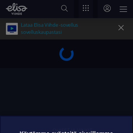
Lataa Elisa Viihde -sovellus
sovelluskaupastasi
OHJEET JA VINKIT