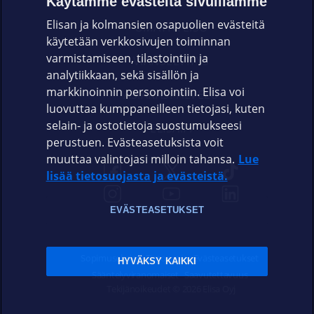
Käytämme evästeitä sivuillamme
Elisan ja kolmansien osapuolien evästeitä
OMAYHTEISÖ
käytetään verkkosivujen toiminnan
varmistamiseen, tilastointiin ja
VIANSELVITYS
analytiikkaan, sekä sisällön ja
markkinoinnin personointiin. Elisa voi
ASIAKASPALVELU
luovuttaa kumppaneilleen tietojasi, kuten
selain- ja ostotietoja suostumukseesi
ELISA.FI
perustuen. Evästeasetuksista voit
muuttaa valintojasi milloin tahansa.
Lue
lisää tietosuojasta ja evästeistä.
EVÄSTEASETUKSET
Sopimusehdot
Tietosuoja
Evästeasetukset
HYVÄKSY KAIKKI
Sääntelyviranomaiset
Saavutettavuus
Tekijänoikeudet © 2026 Elisa Oyj