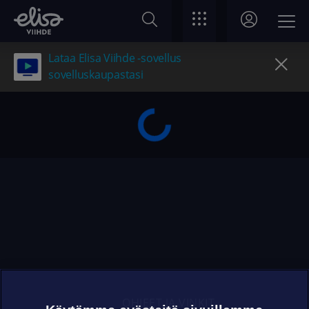
Lataa Elisa Viihde -sovellus
sovelluskaupastasi
OHJEET JA VINKIT