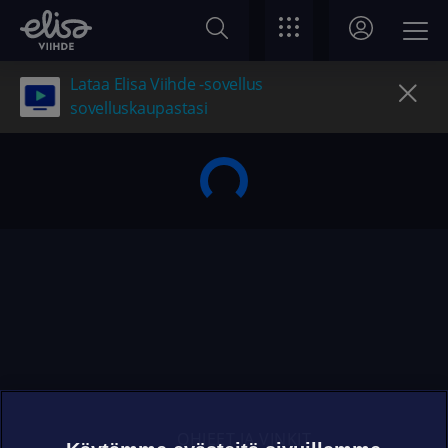
Lataa Elisa Viihde -sovellus
sovelluskaupastasi
OHJEET JA VINKIT