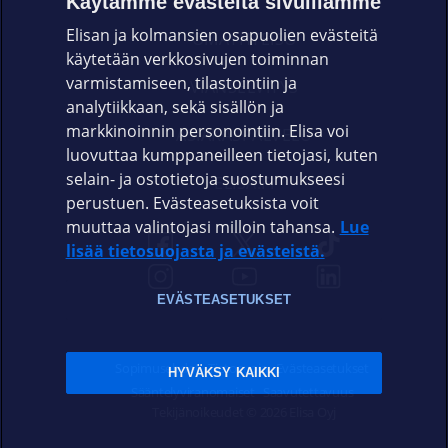
Käytämme evästeitä sivuillamme
Elisan ja kolmansien osapuolien evästeitä
OMAYHTEISÖ
käytetään verkkosivujen toiminnan
varmistamiseen, tilastointiin ja
VIANSELVITYS
analytiikkaan, sekä sisällön ja
markkinoinnin personointiin. Elisa voi
ASIAKASPALVELU
luovuttaa kumppaneilleen tietojasi, kuten
selain- ja ostotietoja suostumukseesi
ELISA.FI
perustuen. Evästeasetuksista voit
muuttaa valintojasi milloin tahansa.
Lue
lisää tietosuojasta ja evästeistä.
EVÄSTEASETUKSET
Sopimusehdot
Tietosuoja
Evästeasetukset
HYVÄKSY KAIKKI
Sääntelyviranomaiset
Saavutettavuus
Tekijänoikeudet © 2026 Elisa Oyj