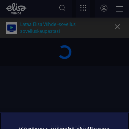
Lataa Elisa Viihde -sovellus
sovelluskaupastasi
OHJEET JA VINKIT