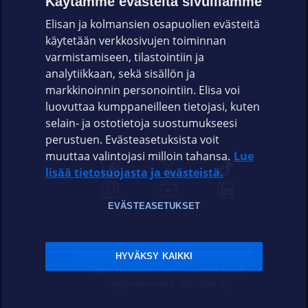
Käytämme evästeitä sivuillamme
Elisan ja kolmansien osapuolien evästeitä
OMAYHTEISÖ
käytetään verkkosivujen toiminnan
varmistamiseen, tilastointiin ja
VIANSELVITYS
analytiikkaan, sekä sisällön ja
markkinoinnin personointiin. Elisa voi
ASIAKASPALVELU
luovuttaa kumppaneilleen tietojasi, kuten
selain- ja ostotietoja suostumukseesi
ELISA.FI
perustuen. Evästeasetuksista voit
muuttaa valintojasi milloin tahansa.
Lue
lisää tietosuojasta ja evästeistä.
EVÄSTEASETUKSET
Sopimusehdot
Tietosuoja
Evästeasetukset
HYVÄKSY KAIKKI
Sääntelyviranomaiset
Saavutettavuus
Tekijänoikeudet © 2026 Elisa Oyj