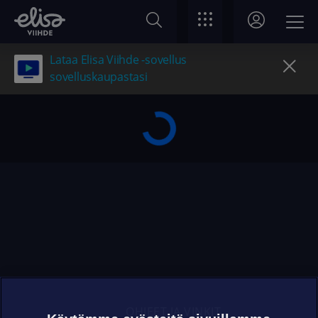
Lataa Elisa Viihde -sovellus
sovelluskaupastasi
OHJEET JA VINKIT