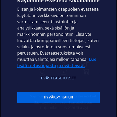
Käytämme evästeitä sivuillamme
Elisan ja kolmansien osapuolien evästeitä
OMAYHTEISÖ
käytetään verkkosivujen toiminnan
varmistamiseen, tilastointiin ja
VIANSELVITYS
analytiikkaan, sekä sisällön ja
markkinoinnin personointiin. Elisa voi
ASIAKASPALVELU
luovuttaa kumppaneilleen tietojasi, kuten
selain- ja ostotietoja suostumukseesi
ELISA.FI
perustuen. Evästeasetuksista voit
muuttaa valintojasi milloin tahansa.
Lue
lisää tietosuojasta ja evästeistä.
EVÄSTEASETUKSET
Sopimusehdot
Tietosuoja
Evästeasetukset
HYVÄKSY KAIKKI
Sääntelyviranomaiset
Saavutettavuus
Tekijänoikeudet © 2026 Elisa Oyj