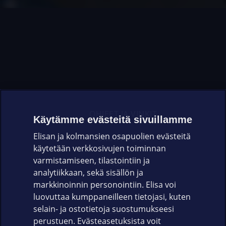
OHJEET JA VINKIT
Käytämme evästeitä sivuillamme
Elisan ja kolmansien osapuolien evästeitä
OMAYHTEISÖ
käytetään verkkosivujen toiminnan
varmistamiseen, tilastointiin ja
VIANSELVITYS
analytiikkaan, sekä sisällön ja
markkinoinnin personointiin. Elisa voi
ASIAKASPALVELU
luovuttaa kumppaneilleen tietojasi, kuten
selain- ja ostotietoja suostumukseesi
ELISA.FI
perustuen. Evästeasetuksista voit