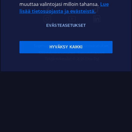
muuttaa valintojasi milloin tahansa.
Lue
lisää tietosuojasta ja evästeistä.
EVÄSTEASETUKSET
Sopimusehdot
Tietosuoja
Evästeasetukset
HYVÄKSY KAIKKI
Sääntelyviranomaiset
Saavutettavuus
Tekijänoikeudet © 2026 Elisa Oyj