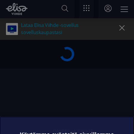
Lataa Elisa Viihde -sovellus
sovelluskaupastasi
OHJEET JA VINKIT