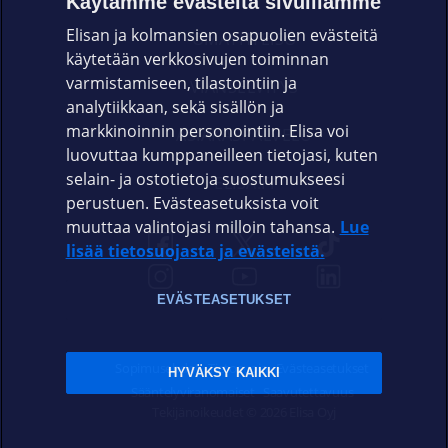
Käytämme evästeitä sivuillamme
Elisan ja kolmansien osapuolien evästeitä
OMAYHTEISÖ
käytetään verkkosivujen toiminnan
varmistamiseen, tilastointiin ja
VIANSELVITYS
analytiikkaan, sekä sisällön ja
markkinoinnin personointiin. Elisa voi
ASIAKASPALVELU
luovuttaa kumppaneilleen tietojasi, kuten
selain- ja ostotietoja suostumukseesi
ELISA.FI
perustuen. Evästeasetuksista voit
muuttaa valintojasi milloin tahansa.
Lue
lisää tietosuojasta ja evästeistä.
EVÄSTEASETUKSET
Sopimusehdot
Tietosuoja
Evästeasetukset
HYVÄKSY KAIKKI
Sääntelyviranomaiset
Saavutettavuus
Tekijänoikeudet © 2026 Elisa Oyj