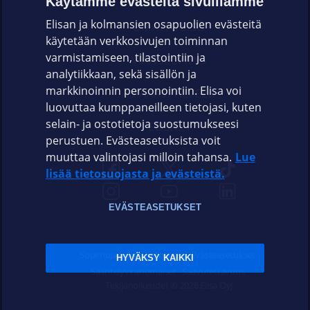
Käytämme evästeitä sivuillamme
Elisan ja kolmansien osapuolien evästeitä
OMAYHTEISÖ
käytetään verkkosivujen toiminnan
varmistamiseen, tilastointiin ja
VIANSELVITYS
analytiikkaan, sekä sisällön ja
markkinoinnin personointiin. Elisa voi
ASIAKASPALVELU
luovuttaa kumppaneilleen tietojasi, kuten
selain- ja ostotietoja suostumukseesi
ELISA.FI
perustuen. Evästeasetuksista voit
muuttaa valintojasi milloin tahansa.
Lue
lisää tietosuojasta ja evästeistä.
EVÄSTEASETUKSET
Sopimusehdot
Tietosuoja
Evästeasetukset
HYVÄKSY KAIKKI
Sääntelyviranomaiset
Saavutettavuus
Tekijänoikeudet © 2026 Elisa Oyj