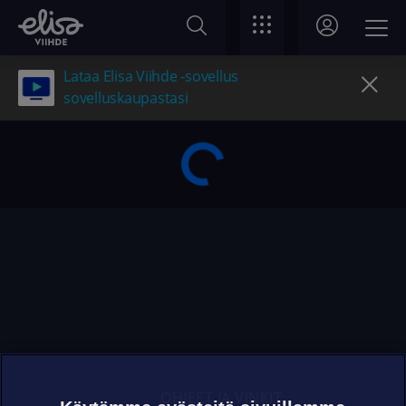
Lataa Elisa Viihde -sovellus
sovelluskaupastasi
OHJEET JA VINKIT