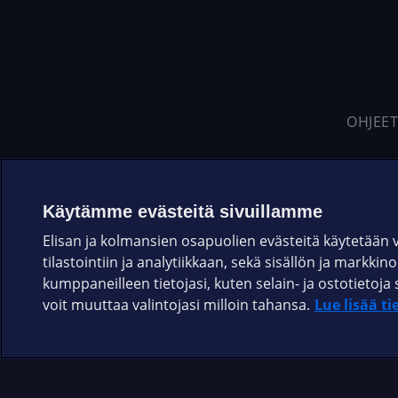
OHJEET
Käytämme evästeitä sivuillamme
Elisan ja kolmansien osapuolien evästeitä käytetään
tilastointiin ja analytiikkaan, sekä sisällön ja markkin
kumppaneilleen tietojasi, kuten selain- ja ostotieto
voit muuttaa valintojasi milloin tahansa.
Lue lisää ti