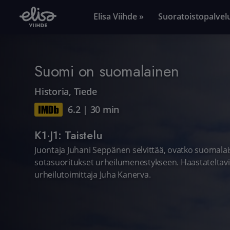
Elisa Viihde »
Suoratoistopalvel
Suomi on suomalainen
Historia
,
Tiede
6.2
|
30 min
K1·J1: Taistelu
Juontaja Juhani Seppänen selvittää, ovatko suomalai
sotasuoritukset urheilumenestykseen. Haastateltavi
urheilutoimittaja Juha Kanerva.