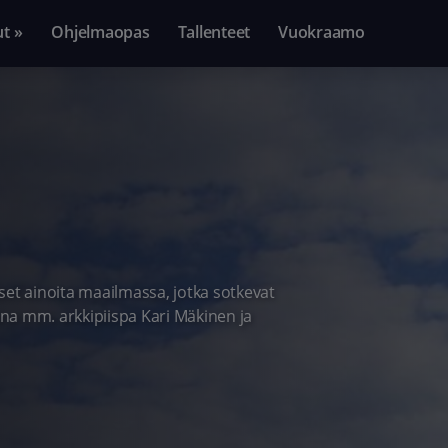
ut »
Ohjelmaopas
Tallenteet
Vuokraamo
set ainoita maailmassa, jotka sotkevat
na mm. arkkipiispa Kari Mäkinen ja