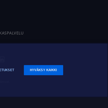
AKASPALVELU
ETUKSET
HYVÄKSY KAIKKI
tavuus