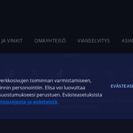
 JA VINKIT
OMAYHTEISÖ
VIANSELVITYS
ASI
ELISA.FI
 verkkosivujen toiminnan varmistamiseen,
EVÄSTEAS
oinnin personointiin. Elisa voi luovuttaa
ja suostumukseesi perustuen. Evästeasetuksista
Sopimusehdot
Tietosuoja
Evästeasetukset
Sääntelyviranomaiset
Saavutet
etosuojasta ja evästeistä.
Tekijänoikeudet © 2026 Elisa Oyj