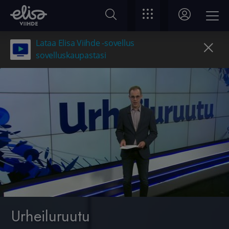
Lataa Elisa Viihde -sovellus
sovelluskaupastasi
Urheiluruutu