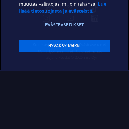
muuttaa valintojasi milloin tahansa.
Lue
lisää tietosuojasta ja evästeistä.
EVÄSTEASETUKSET
Sopimusehdot
Tietosuoja
Evästeasetukset
HYVÄKSY KAIKKI
Sääntelyviranomaiset
Saavutettavuus
Tekijänoikeudet © 2026 Elisa Oyj