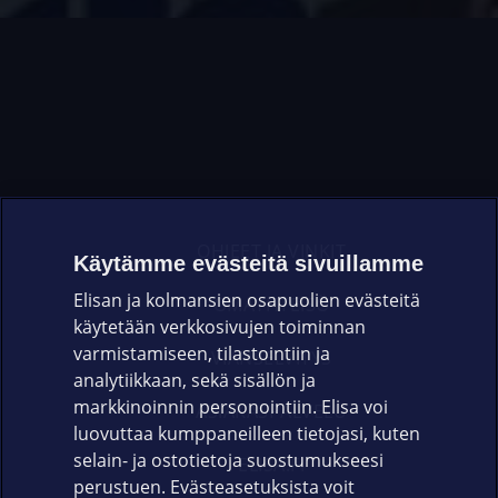
OHJEET JA VINKIT
Käytämme evästeitä sivuillamme
Elisan ja kolmansien osapuolien evästeitä
OMAYHTEISÖ
käytetään verkkosivujen toiminnan
varmistamiseen, tilastointiin ja
VIANSELVITYS
analytiikkaan, sekä sisällön ja
markkinoinnin personointiin. Elisa voi
ASIAKASPALVELU
luovuttaa kumppaneilleen tietojasi, kuten
selain- ja ostotietoja suostumukseesi
ELISA.FI
perustuen. Evästeasetuksista voit